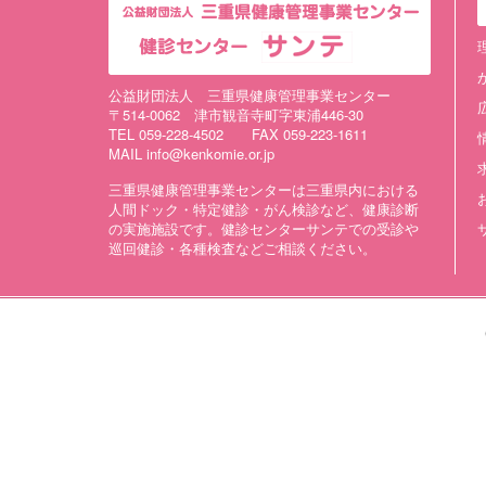
公益財団法人 三重県健康管理事業センター
〒514-0062 津市観音寺町字東浦446-30
TEL 059-228-4502 FAX 059-223-1611
MAIL info@kenkomie.or.jp
三重県健康管理事業センターは三重県内における
人間ドック・特定健診・がん検診など、健康診断
の実施施設です。健診センターサンテでの受診や
巡回健診・各種検査などご相談ください。