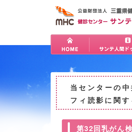
当センターの中
フィ読影に関す
第32回乳がん