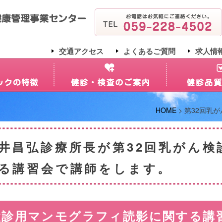
交通アクセス
よくあるご質問
求人情
HOME
> 第32回乳
井昌弘診療所長が第32回乳がん検
る講習会で講師をします。
検診用マンモグラフィ読影に関する講