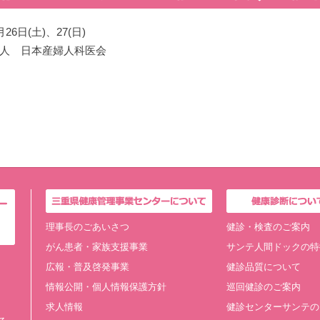
6日(土)、27(日)
人 日本産婦人科医会
理事長のごあいさつ
健診・検査のご案内
がん患者・家族支援事業
サンテ人間ドックの特
広報・普及啓発事業
健診品質について
情報公開・個人情報保護方針
巡回健診のご案内
求人情報
健診センターサンテの