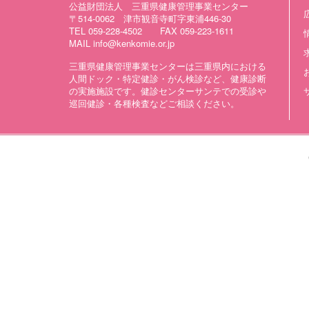
公益財団法人 三重県健康管理事業センター
〒514-0062 津市観音寺町字東浦446-30
TEL 059-228-4502 FAX 059-223-1611
MAIL info@kenkomie.or.jp
三重県健康管理事業センターは三重県内における
人間ドック・特定健診・がん検診など、健康診断
の実施施設です。健診センターサンテでの受診や
巡回健診・各種検査などご相談ください。