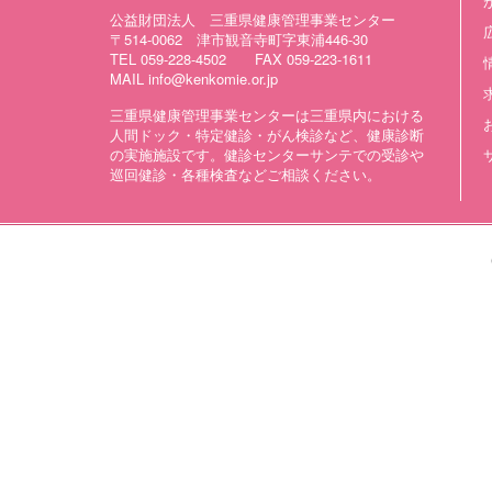
公益財団法人 三重県健康管理事業センター
〒514-0062 津市観音寺町字東浦446-30
TEL 059-228-4502 FAX 059-223-1611
MAIL info@kenkomie.or.jp
三重県健康管理事業センターは三重県内における
人間ドック・特定健診・がん検診など、健康診断
の実施施設です。健診センターサンテでの受診や
巡回健診・各種検査などご相談ください。