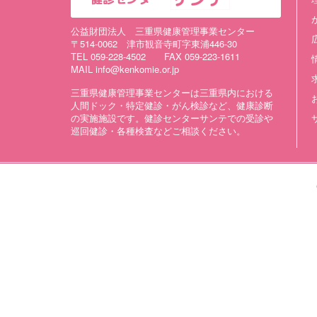
公益財団法人 三重県健康管理事業センター
〒514-0062 津市観音寺町字東浦446-30
TEL 059-228-4502 FAX 059-223-1611
MAIL info@kenkomie.or.jp
三重県健康管理事業センターは三重県内における
人間ドック・特定健診・がん検診など、健康診断
の実施施設です。健診センターサンテでの受診や
巡回健診・各種検査などご相談ください。