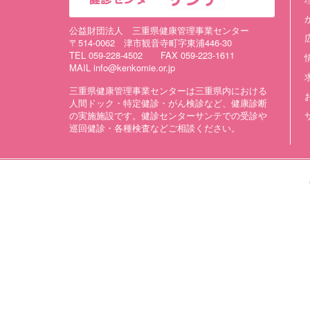
公益財団法人 三重県健康管理事業センター
〒514-0062 津市観音寺町字東浦446-30
TEL 059-228-4502 FAX 059-223-1611
MAIL info@kenkomie.or.jp
三重県健康管理事業センターは三重県内における
人間ドック・特定健診・がん検診など、健康診断
の実施施設です。健診センターサンテでの受診や
巡回健診・各種検査などご相談ください。