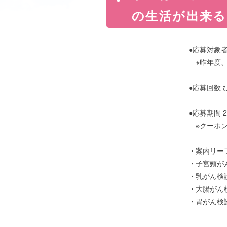
の生活が出来る
●応募対象
※昨年度、
●応募回数
●応募期間 
※クーポン利
・案内リー
・子宮頸が
・乳がん検
・大腸がん
・胃がん検