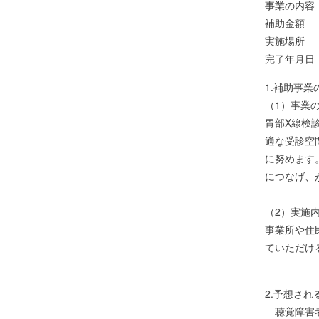
事業の内容
補助金額 2
実施場所 
完了年月日
1.補助事業
（1）事業
胃部X線検
適な受診空
に努めます
につなげ、
（2）実施
事業所や住
ていただけ
2.予想さ
聴覚障害者