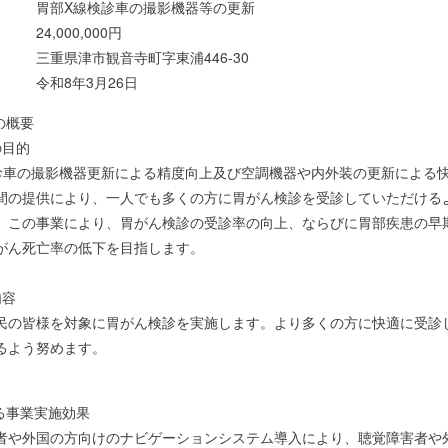
 胃部X線検診車の撮影機器等の更新
4,000,000円
三重県津市観音寺町字東浦446-30
 令和8年3月26日
の概要
の目的
診車の撮影機器更新による精度向上及び空調機器や内外装の更新による
間の提供により、一人でも多くの方に胃がん検診を受診していただける
。この事業により、胃がん検診の受診率の向上、ならびに胃部疾患の早
がん死亡率の低下を目指します。
内容
民の皆様を対象に胃がん検診を実施します。より多くの方に快適に受診
るよう努めます。
れる事業実施効果
や外国の方向けのナビゲーションシステム導入により、聴覚障害者や