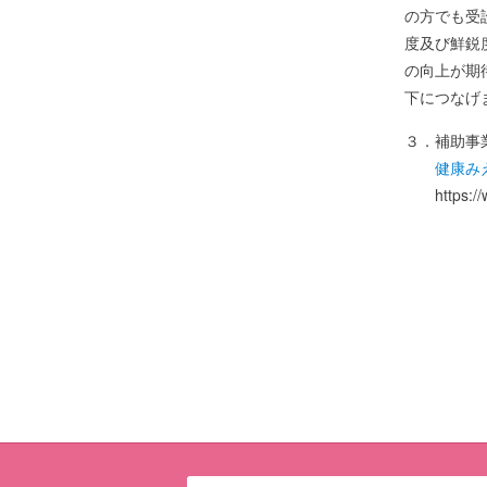
の方でも受
度及び鮮鋭
の向上が期
下につなげ
３．補助事
健康みえ
https://ww