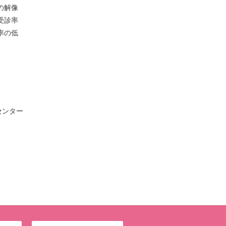
の解像
受診率
率の低
センター