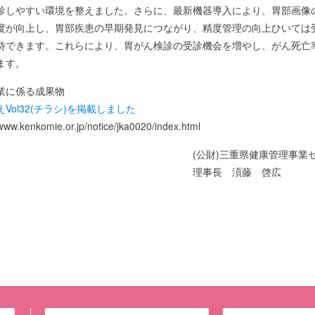
診しやすい環境を整えました。さらに、最新機器導入により、胃部画像
度が向上し、胃部疾患の早期発見につながり、精度管理の向上ひいては
待できます。これらにより、胃がん検診の受診機会を増やし、がん死亡
ます。
業に係る成果物
Vol32(チラシ)を掲載しました
w.kenkomie.or.jp/notice/jka0020/index.html
(公財)三重県健康管理事業
理事長 湏藤 啓広