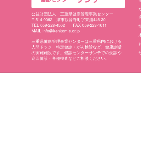
公益財団法人 三重県健康管理事業センター
〒514-0062 津市観音寺町字東浦446-30
TEL 059-228-4502 FAX 059-223-1611
MAIL info@kenkomie.or.jp
三重県健康管理事業センターは三重県内における
人間ドック・特定健診・がん検診など、健康診断
の実施施設です。健診センターサンテでの受診や
巡回健診・各種検査などご相談ください。