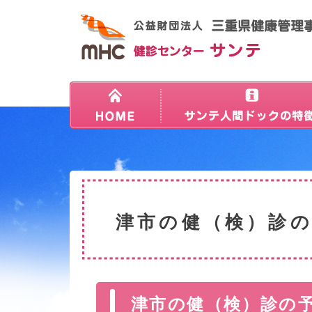
津市の健（検）診
津市の健（検）診の