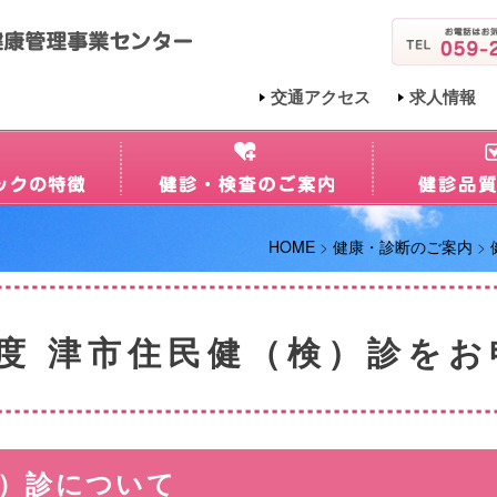
交通アクセス
求人情報
HOME
>
健康・診断のご案内
>
度 津市住民健（検）診を
）診について